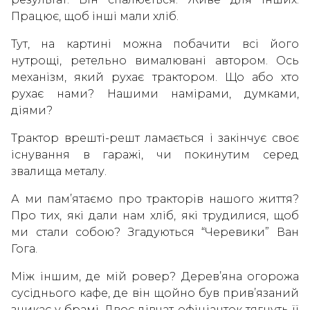
Працює, щоб інші мали хліб.
Тут, на картині можна побачити всі його
нутрощі, ретельно вималювані автором. Ось
механізм, який рухає трактором. Що або хто
рухає нами? Нашими намірами, думками,
діями?
Трактор врешті-решт ламається і закінчує своє
існування в гаражі, чи покинутим серед
звалища металу.
А ми пам’ятаємо про тракторів нашого життя?
Про тих, які дали нам хліб, які трудилися, щоб
ми стали собою? Згадуються “Черевики” Ван
Гога.
Між іншим, де мій ровер? Дерев’яна огорожа
сусіднього кафе, де він щойно був прив’язаний
зникає у брамі. Двоє дівчат-офіціанток тягнуть її