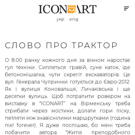
укр
eng
СЛОВО ПРО ТРАКТОР
О 8.00 ранку кожного дня за вікном наростає
гул техніки. Сиплеться гравій, суне каток, їде
бетономішалка, чути скрегіт екскаваторів. Це
вул. Генерала Чупринки готується до Євро-2012.
Як і вулиця Коновальця, Личаківська і ще
десятки вулиць. Щоб потрапити ровером на
виставку в “ICONART” на Вірменську треба
стрибати через мостики, долати гори піску,
петляти між знавіснілими маршрутками (година
пік! forever). Я дуже поспішаю, бо мені треба
побачити автора “Житія преподобного