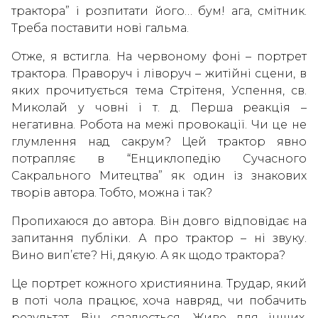
трактора” і розпитати його… бум! ага, смітник.
Треба поставити нові гальма.
Отже, я встигла. На червоному фоні – портрет
трактора. Праворуч і ліворуч – житійні сцени, в
яких прочитується тема Стрітеня, Успення, св.
Миколай у човні і т. д. Перша реакція –
негативна. Робота на межі провокації. Чи це не
глумлення над сакрум? Цей трактор явно
потрапляє в “Енциклопедію Сучасного
Сакрального Митецтва” як один із знакових
творів автора. Тобто, можна і так?
Пропихаюся до автора. Він довго відповідає на
запитання публіки. А про трактор – ні звуку.
Вино вип’єте? Ні, дякую. А як щодо трактора?
Це портрет кожного християнина. Трудар, який
в поті чола працює, хоча навряд, чи побачить
результат. Він спалюється. Живе для інших.