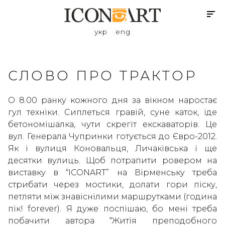
укр
eng
СЛОВО ПРО ТРАКТОР
О 8.00 ранку кожного дня за вікном наростає
гул техніки. Сиплеться гравій, суне каток, їде
бетономішалка, чути скрегіт екскаваторів. Це
вул. Генерала Чупринки готується до Євро-2012.
Як і вулиця Коновальця, Личаківська і ще
десятки вулиць. Щоб потрапити ровером на
виставку в “ICONART” на Вірменську треба
стрибати через мостики, долати гори піску,
петляти між знавіснілими маршрутками (година
пік! forever). Я дуже поспішаю, бо мені треба
побачити автора “Житія преподобного