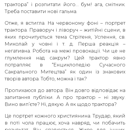
трактора” і розпитати його… бум! ага, смітник.
Треба поставити нові гальма.
Отже, я встигла. На червоному фоні – портрет
трактора. Праворуч і ліворуч – житійні сцени, в
яких прочитується тема Стрітеня, Успення, св.
Миколай у човні і т. д. Перша реакція –
негативна. Робота на межі провокації. Чи це не
глумлення над сакрум? Цей трактор явно
потрапляє в “Енциклопедію Сучасного
Сакрального Митецтва” як один із знакових
творів автора. Тобто, можна і так?
Пропихаюся до автора. Він довго відповідає на
запитання публіки. А про трактор – ні звуку.
Вино вип’єте? Ні, дякую. А як щодо трактора?
Це портрет кожного християнина. Трудар, який
в поті чола працює, хоча навряд, чи побачить
результат. Він спалюється. Живе для інших.