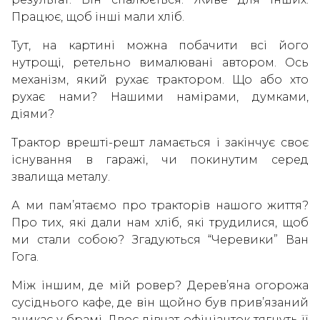
Працює, щоб інші мали хліб.
Тут, на картині можна побачити всі його
нутрощі, ретельно вималювані автором. Ось
механізм, який рухає трактором. Що або хто
рухає нами? Нашими намірами, думками,
діями?
Трактор врешті-решт ламається і закінчує своє
існування в гаражі, чи покинутим серед
звалища металу.
А ми пам’ятаємо про тракторів нашого життя?
Про тих, які дали нам хліб, які трудилися, щоб
ми стали собою? Згадуються “Черевики” Ван
Гога.
Між іншим, де мій ровер? Дерев’яна огорожа
сусіднього кафе, де він щойно був прив’язаний
зникає у брамі. Двоє дівчат-офіціанток тягнуть її