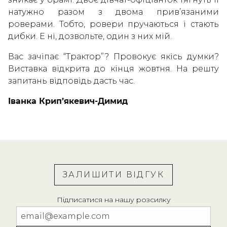
натужно разом з двома прив’язаними
роверами. Тобто, ровери пручаються і стають
дибки. Е ні, дозвольте, один з них мій.
Вас зачіпає “Трактор”? Провокує якісь думки?
Виставка відкрита до кінця жовтня. На решту
запитань відповідь дасть час.
Іванка Крип’якевич-Димид
ЗАЛИШИТИ ВІДГУК
Підписатися на нашу розсилку