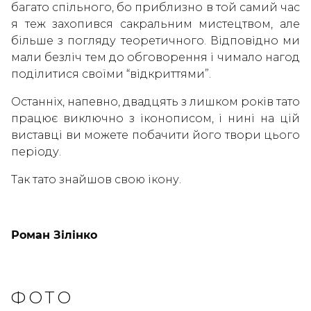
багато спільного, бо приблизно в той самий час
я теж захопився сакральним мистецтвом, але
більше з погляду теоретичного. Відповідно ми
мали безліч тем до обговорення і чимало нагод
поділитися своїми “відкриттями”.
Останніх, напевно, двадцять з лишком років тато
працює виключно з іконописом, і нині на цій
виставці ви можете побачити його твори цього
періоду.
Так тато знайшов свою ікону.
Роман Зілінко
ФОТО