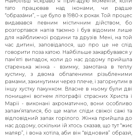
Найбільш яскраво я пригадую моменти, коли
тато працював над іконами, чи радше
“образа́ми”, – це було в 1980-х роках. Той процес
видавався певним містичним дійством, бо
розгортався напів таємно і був відомим лише
для найближчої родини та друзів. Мені, на той
час дитині, заповідалося, що про це не слід
говорити поза хатою. Найбільше закарбувався у
пам’яті випадок, коли до нас додому прийшла
старенька жінка - взимку, замотана в теплу
хустину, з двома обпаленими різьбленими
рамами, закинутими через плече, і загорнутим в
іншу хустку пакунком. Власне в ньому були дві
понищені вогнем літографії страсних Христа і
Марії - виконані ахроматично, вони особливо
запам’яталися, бо ще мали сліди свіжої сажі та
відповідний запах горілого. Жінка прийшла до
нас додому, оскільки їй хтось сказав, що тут “жиє
маляр”, і вона хотіла, аби він “відновив” образи́,