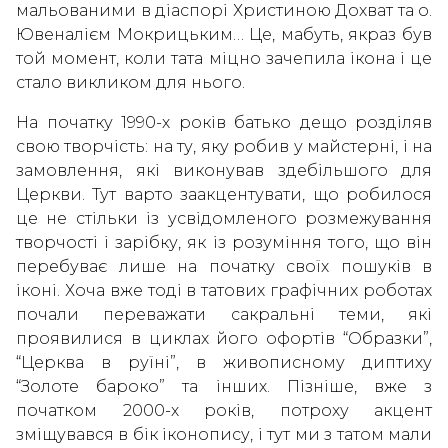
мальованими в діаспорі Христиною Дохват та о.
Ювеналієм Мокрицьким… Це, мабуть, якраз був
той момент, коли тата міцно зачепила ікона і це
стало викликом для нього.
На початку 1990-х років батько дещо розділяв
свою творчість: на ту, яку робив у майстерні, і на
замовлення, які виконував здебільшого для
Церкви. Тут варто заакцентувати, що робилося
це не стільки із усвідомленого розмежування
творчості і зарібку, як із розуміння того, що він
перебуває лише на початку своїх пошуків в
іконі. Хоча вже тоді в татових графічних роботах
почали переважати сакральні теми, які
проявилися в циклах його офортів “Образки”,
“Церква в руїні”, в живописному диптиху
“Золоте бароко” та інших. Пізніше, вже з
початком 2000-х років, потроху акцент
зміщувався в бік іконопису, і тут ми з татом мали