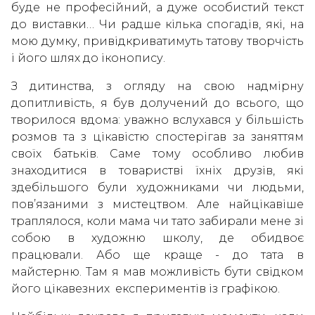
буде не професійний, а дуже особистий текст
до виставки… Чи радше кілька спогадів, які, на
мою думку, привідкриватимуть татову творчість
і його шлях до іконопису.
З дитинства, з огляду на свою надмірну
допитливість, я був долучений до всього, що
творилося вдома: уважно вслухався у більшість
розмов та з цікавістю спостерігав за заняттям
своїх батьків. Саме тому особливо любив
знаходитися в товаристві їхніх друзів, які
здебільшого були художниками чи людьми,
пов’язаними з мистецтвом. Але найцікавіше
траплялося, коли мама чи тато забирали мене зі
собою в художню школу, де обидвоє
працювали. Або ще краще - до тата в
майстерню. Там я мав можливість бути свідком
його цікавезних експериментів із графікою.