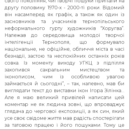
свого покоління, чиї творчі пошуки припали на
другу половину 1970-х - 2000-ті роки. Відомий
він насамперед як графік, а також як один із
засновників та учасників тернопільського
неформального гурту художників “Хоругва”.
Належав до середовища молодої творчої
інтелігенції Тернополя, що формувало
національне, не офіційне, обличчя міста в часі
безнадії, застою та неспокійних останніх років
совка. Із моменту виходу УГКЦ з підпілля
захопився сакральним мистецтвом та
іконописом, чим із особливою увагою
займається й сьогодні”, – так, напевно, мав би
виглядати текст до виставки ікон Ігора Зілінка…
Але я маю великий привілей написати цей
коментар не як людина зовні, що впроваджує
глядача до чергової експозиції, а як син, який
усе своє свідоме життя мав радість спостерігати
за татовою працею і його пошуками. Тому це