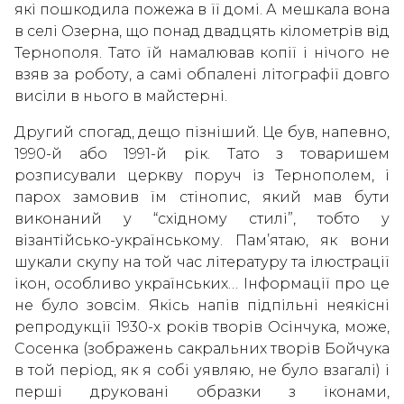
які пошкодила пожежа в її домі. А мешкала вона
в селі Озерна, що понад двадцять кілометрів від
Тернополя. Тато їй намалював копії і нічого не
взяв за роботу, а самі обпалені літографії довго
висіли в нього в майстерні.
Другий спогад, дещо пізніший. Це був, напевно,
1990-й або 1991-й рік. Тато з товаришем
розписували церкву поруч із Тернополем, і
парох замовив їм стінопис, який мав бути
виконаний у “східному стилі”, тобто у
візантійсько-українському. Пам’ятаю, як вони
шукали скупу на той час літературу та ілюстрації
ікон, особливо українських… Інформації про це
не було зовсім. Якісь напів підпільні неякісні
репродукції 1930-х років творів Осінчука, може,
Сосенка (зображень сакральних творів Бойчука
в той період, як я собі уявляю, не було взагалі) і
перші друковані образки з іконами,