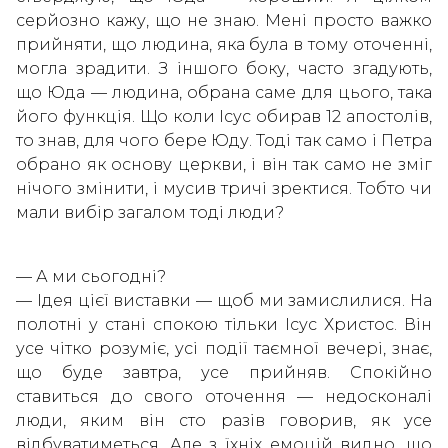
серйозно кажу, що не знаю. Мені просто важко
прийняти, що людина, яка була в тому оточенні,
могла зрадити. З іншого боку, часто згадують,
що Юда — людина, обрана саме для цього, така
його функція. Що коли Ісус обирав 12 апостолів,
то знав, для чого бере Юду. Тоді так само і Петра
обрано як основу церкви, і він так само не зміг
нічого змінити, і мусив тричі зректися. Тобто чи
мали вибір загалом тоді люди?
— А ми сьогодні?
— Ідея цієї виставки — щоб ми замислилися. На
полотні у стані спокою тільки Ісус Христос. Він
усе чітко розуміє, усі події таємної вечері, знає,
що буде завтра, усе прийняв. Спокійно
ставиться до свого оточення — недосконалі
люди, яким він сто разів говорив, як усе
відбуватиметься. Але з їхніх емоцій видно, що