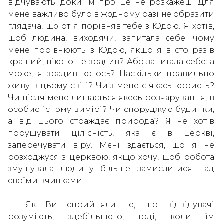
відчувають, доки їм про це не розкажеш. Для
мене важливо було в жодному разі не образити
глядача, що от я порівняв тебе з Юдою. Я хотів,
щоб людина, виходячи, запитала себе: чому
мене порівнюють з Юдою, якщо я в сто разів
кращий, нікого не зрадив? Або запитала себе: а
може, я зрадив когось? Наскільки правильно
живу в цьому світі? Чи з мене є якась користь?
Чи після мене лишається якесь розчарування, в
особистісному вимірі? Чи споруджую будинки,
а від цього страждає природа? Я не хотів
порушувати цілісність, яка є в церкві,
заперечувати віру. Мені здається, що я не
розходжуся з церквою, якщо хочу, щоб робота
змушувала людину більше замислитися над
своїми вчинками.
— Як Ви сприйняли те, що відвідувачі
розуміють, здебільшого, тоді, коли їм