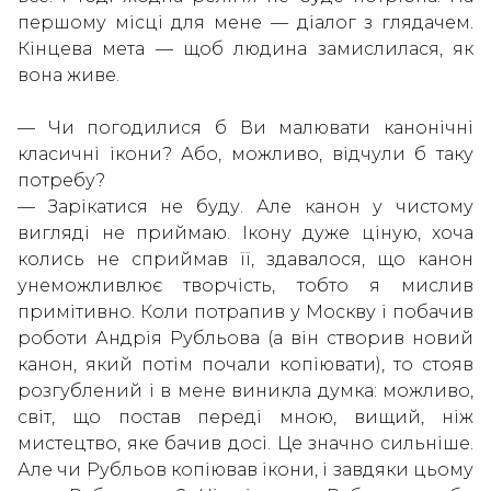
першому місці для мене — діалог з глядачем.
Кінцева мета — щоб людина замислилася, як
вона живе.
— Чи погодилися б Ви малювати канонічні
класичні ікони? Або, можливо, відчули б таку
потребу?
— Зарікатися не буду. Але канон у чистому
вигляді не приймаю. Ікону дуже ціную, хоча
колись не сприймав її, здавалося, що канон
унеможливлює творчість, тобто я мислив
примітивно. Коли потрапив у Москву і побачив
роботи Андрія Рубльова (а він створив новий
канон, який потім почали копіювати), то стояв
розгублений і в мене виникла думка: можливо,
світ, що постав переді мною, вищий, ніж
мистецтво, яке бачив досі. Це значно сильніше.
Але чи Рубльов копіював ікони, і завдяки цьому