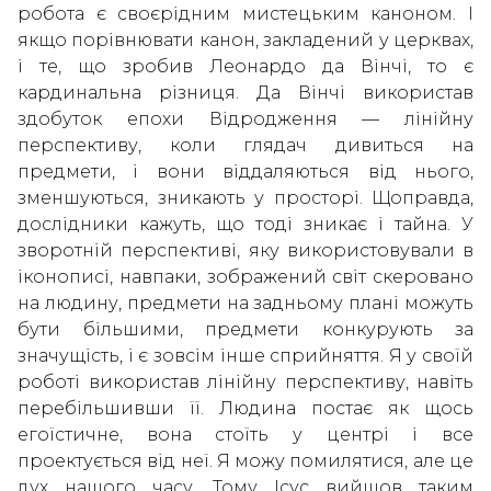
робота є своєрідним мистецьким каноном. І
якщо порівнювати канон, закладений у церквах,
і те, що зробив Леонардо да Вінчі, то є
кардинальна різниця. Да Вінчі використав
здобуток епохи Відродження — лінійну
перспективу, коли глядач дивиться на
предмети, і вони віддаляються від нього,
зменшуються, зникають у просторі. Щоправда,
дослідники кажуть, що тоді зникає і тайна. У
зворотній перспективі, яку використовували в
іконописі, навпаки, зображений світ скеровано
на людину, предмети на задньому плані можуть
бути більшими, предмети конкурують за
значущість, і є зовсім інше сприйняття. Я у своїй
роботі використав лінійну перспективу, навіть
перебільшивши її. Людина постає як щось
егоїстичне, вона стоїть у центрі і все
проектується від неї. Я можу помилятися, але це
дух нашого часу. Тому Ісус вийшов таким