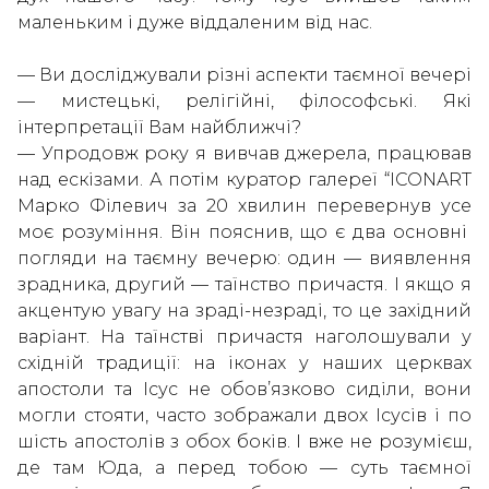
маленьким і дуже віддаленим від нас.
— Ви досліджували різні аспекти таємної вечері
— мистецькі, релігійні, філософські. Які
інтерпретації Вам найближчі?
— Упродовж року я вивчав джерела, працював
над ескізами. А потім куратор галереї “ICONART
Марко Філевич за 20 хвилин перевернув усе
моє розуміння. Він пояснив, що є два основні
погляди на таємну вечерю: один — виявлення
зрадника, другий — таїнство причастя. І якщо я
акцентую увагу на зраді-незраді, то це західний
варіант. На таїнстві причастя наголошували у
східній традиції: на іконах у наших церквах
апостоли та Ісус не обов’язково сиділи, вони
могли стояти, часто зображали двох Ісусів і по
шість апостолів з обох боків. І вже не розумієш,
де там Юда, а перед тобою — суть таємної