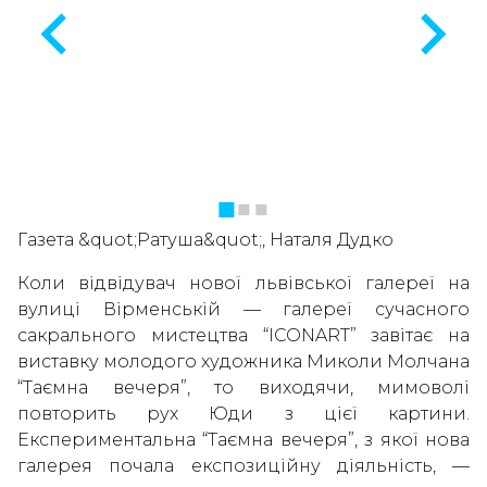
Газета &quot;Ратуша&quot;, Наталя Дудко
Коли відвідувач нової львівської галереї на
вулиці Вірменській — галереї сучасного
сакрального мистецтва “ICONART” завітає на
виставку молодого художника Миколи Молчана
“Таємна вечеря”, то виходячи, мимоволі
повторить рух Юди з цієї картини.
Експериментальна “Таємна вечеря”, з якої нова
галерея почала експозиційну діяльність, —