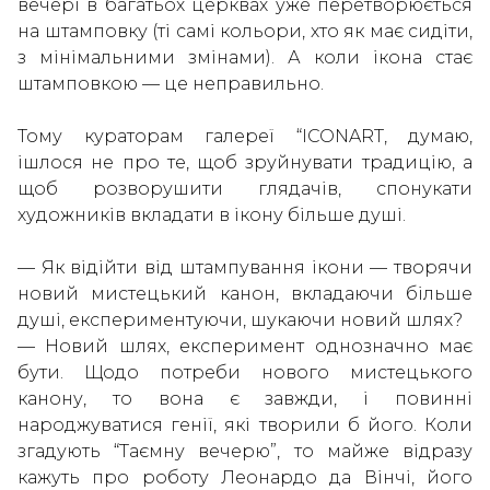
вечері в багатьох церквах уже перетворюється
на штамповку (ті самі кольори, хто як має сидіти,
з мінімальними змінами). А коли ікона стає
штамповкою — це неправильно.
Тому кураторам галереї “ICONART, думаю,
ішлося не про те, щоб зруйнувати традицію, а
щоб розворушити глядачів, спонукати
художників вкладати в ікону більше душі.
— Як відійти від штампування ікони — творячи
новий мистецький канон, вкладаючи більше
душі, експериментуючи, шукаючи новий шлях?
— Новий шлях, експеримент однозначно має
бути. Щодо потреби нового мистецького
канону, то вона є завжди, і повинні
народжуватися генії, які творили б його. Коли
згадують “Таємну вечерю”, то майже відразу
кажуть про роботу Леонардо да Вінчі, його