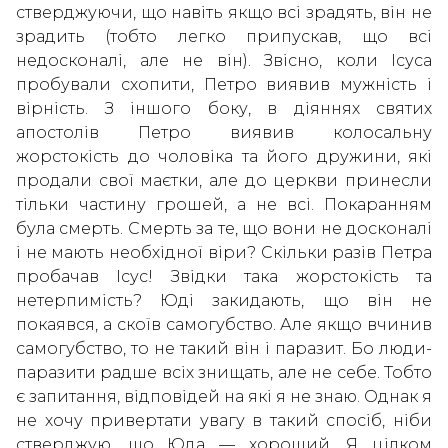
стверджуючи, що навіть якщо всі зрадять, він не
зрадить (тобто легко припускав, що всі
недосконалі, але не він). Звісно, коли Ісуса
пробували схопити, Петро виявив мужність і
вірність. З іншого боку, в діяннях святих
апостолів Петро виявив колосальну
жорстокість до чоловіка та його дружини, які
продали свої маєтки, але до церкви принесли
тільки частину грошей, а не всі. Покаранням
була смерть. Смерть за те, що вони не досконалі
і не мають необхідної віри? Скільки разів Петра
пробачав Ісус! Звідки така жорстокість та
нетерпимість? Юді закидають, що він не
покаявся, а скоїв самогубство. Але якщо вчинив
самогубство, то не такий він і паразит. Бо люди-
паразити радше всіх знищать, але не себе. Тобто
є запитання, відповідей на які я не знаю. Однак я
не хочу привертати увагу в такий спосіб, ніби
стверджую, що Юда — хороший. Я цілком