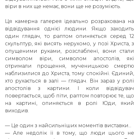
віри в них ще немає, вони ще не розуміють.
Ця камерна галерея ідеально розрахована на
відвідування однієї людини. Якщо заходить
один глядач, то раптом опиняється серед 12
скульптур, які висять нерухомо, у позі Христа, з
опущеними руками, розслаблені, вони стали
символом віри, символом апостолів, які
отримали прощення, мученицькою смертю
наблизилися до Христа, тому спокійні. Єдиний,
хто рухається в залі — глядач. Він зараз у ролі
апостолів з картини. І коли відвідувач
повертається, щоб піти, раптом повторює те, що
на картині, опиняється в ролі Юди, який
виходив.
— Це один з найсильніших моментів виставки...
— Але недолік її в тому, що люди цього не