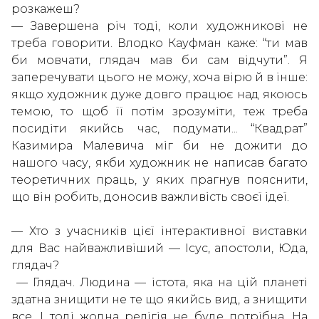
розкажеш?
— Завершена річ тоді, коли художникові не
треба говорити. Влодко Кауфман каже: “ти мав
би мовчати, глядач мав би сам відчути”. Я
заперечувати цього не можу, хоча вірю й в інше:
якщо художник дуже довго працює над якоюсь
темою, то щоб її потім зрозуміти, теж треба
посидіти якийсь час, подумати... “Квадрат”
Казимира Малевича міг би не дожити до
нашого часу, якби художник не написав багато
теоретичних праць, у яких прагнув пояснити,
що він робить, доносив важливість своєї ідеї.
— Хто з учасників цієї інтерактивної виставки
для Вас найважливіший — Ісус, апостоли, Юда,
глядач?
— Глядач. Людина — істота, яка на цій планеті
здатна знищити не те що якийсь вид, а знищити
все. І тоді жодна релігія не буде потрібна. На