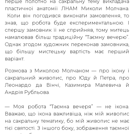
перше полотно на сакральну тему викладача
пластичної анатомії ЛНАМ Миколи Молчана.
Коли він погодився виконати замовлення, то
знав, що робота буде експериментальною. І
спершу замовник її не сприйняв, тому митець
намалював більш традиційну “Таємну вечерю”.
Однак згодом художник переконав замовника,
що більшу мистецьку вартість має перший
варіант.
Розмова з Миколою Молчаном — про ікону і
сакральний живопис, про Юду й Петра, про
Леонардо да Вінчі, Казимира Малевича й
Андрія Рубльова.
— Моя робота “Таємна вечеря” — не ікона.
Вважаю, що ікона важливіша, ніж мій живопис
на сакральну тематику, бо мій живопис не має
тієї святості. З іншого боку, зображення таємної