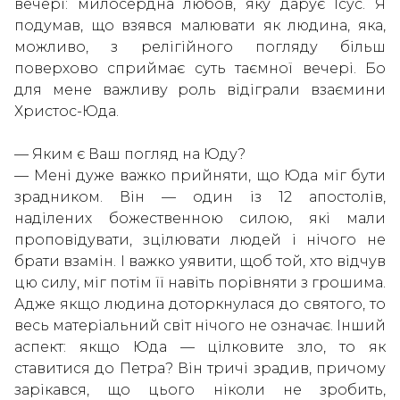
вечері: милосердна любов, яку дарує Ісус. Я
подумав, що взявся малювати як людина, яка,
можливо, з релігійного погляду більш
поверхово сприймає суть таємної вечері. Бо
для мене важливу роль відіграли взаємини
Христос-Юда.
— Яким є Ваш погляд на Юду?
— Мені дуже важко прийняти, що Юда міг бути
зрадником. Він — один із 12 апостолів,
наділених божественною силою, які мали
проповідувати, зцілювати людей і нічого не
брати взамін. І важко уявити, щоб той, хто відчув
цю силу, міг потім її навіть порівняти з грошима.
Адже якщо людина доторкнулася до святого, то
весь матеріальний світ нічого не означає. Інший
аспект: якщо Юда — цілковите зло, то як
ставитися до Петра? Він тричі зрадив, причому
зарікався, що цього ніколи не зробить,